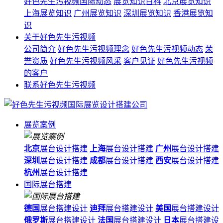
好色先生污视频国际动态
展览知识百科
北京展览知识
上海展览知识
广州展览知识
深圳展览知识
香港展览知
识
关于好色先生污视频
公司简介
好色先生污视频理念
好色先生污视频动态
荣
誉资质
好色先生污视频风采
客户见证
好色先生污视频
的客户
联系好色先生污视频
展览案例
北京
展台设计搭建
上海
展台设计搭建
广州
展台设计搭建
深圳
展台设计搭建
成都
展台设计搭建
西安
展台设计搭建
杭州
展台设计搭建
国际展台搭建
德国
展台搭建设计
迪拜
展台搭建设计
美国
展台搭建设计
俄罗斯
展台搭建设计
法国
展台搭建设计
日本
展台搭建设