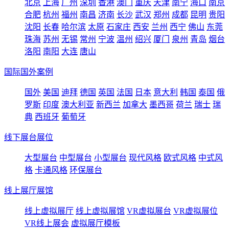
北京
上海
广州
深圳
香港
澳门
重庆
天津
南宁
海口
南京
合肥
杭州
福州
南昌
济南
长沙
武汉
郑州
成都
昆明
贵阳
沈阳
长春
哈尔滨
太原
石家庄
西安
兰州
西宁
佛山
东莞
珠海
苏州
无锡
常州
宁波
温州
绍兴
厦门
泉州
青岛
烟台
洛阳
南阳
大连
唐山
国际国外案例
国外
美国
迪拜
德国
英国
法国
日本
意大利
韩国
泰国
俄
罗斯
印度
澳大利亚
新西兰
加拿大
墨西哥
荷兰
瑞士
瑞
典
西班牙
葡萄牙
线下展台展位
大型展台
中型展台
小型展台
现代风格
欧式风格
中式风
格
卡通风格
环保展台
线上展厅展馆
线上虚拟展厅
线上虚拟展馆
VR虚拟展台
VR虚拟展位
VR线上展会
虚拟展厅模板