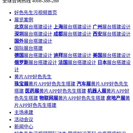
全球咨询热线
4008-388-288
好色先生污视频首页
展览案例
北京
展台搭建设计
上海
展台搭建设计
广州
展台搭建设计
深圳
展台搭建设计
成都
展台搭建设计
西安
展台搭建设计
国外
展台搭建设计
国际展台搭建
德国
展台搭建设计
迪拜
展台搭建设计
美国
展台搭建设计
俄罗斯
展台搭建设计
法国
展台搭建设计
日本
展台搭建设
计
黄片APP好色先生
珠宝展
黄片APP好色先生搭建
汽车展
黄片APP好色先生
搭建
医药展
黄片APP好色先生搭建
机器人展
黄片APP好
色先生搭建
物联网展
黄片APP好色先生搭建
房地产展
黄
片APP好色先生搭建
主场承建
活动会议
新闻中心