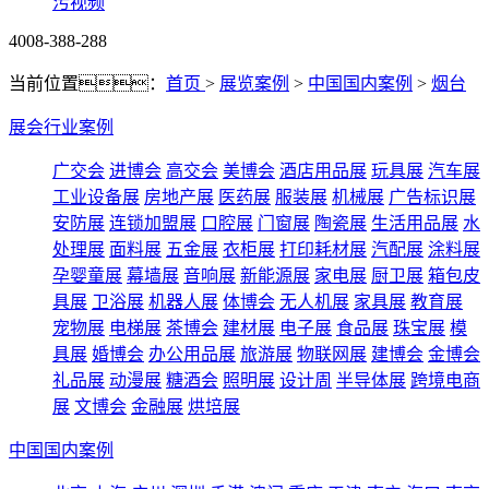
污视频
4008-388-288
当前位置：
首页
>
展览案例
>
中国国内案例
>
烟台
展会行业案例
广交会
进博会
高交会
美博会
酒店用品展
玩具展
汽车展
工业设备展
房地产展
医药展
服装展
机械展
广告标识展
安防展
连锁加盟展
口腔展
门窗展
陶瓷展
生活用品展
水
处理展
面料展
五金展
衣柜展
打印耗材展
汽配展
涂料展
孕婴童展
幕墙展
音响展
新能源展
家电展
厨卫展
箱包皮
具展
卫浴展
机器人展
体博会
无人机展
家具展
教育展
宠物展
电梯展
茶博会
建材展
电子展
食品展
珠宝展
模
具展
婚博会
办公用品展
旅游展
物联网展
建博会
金博会
礼品展
动漫展
糖酒会
照明展
设计周
半导体展
跨境电商
展
文博会
金融展
烘培展
中国国内案例