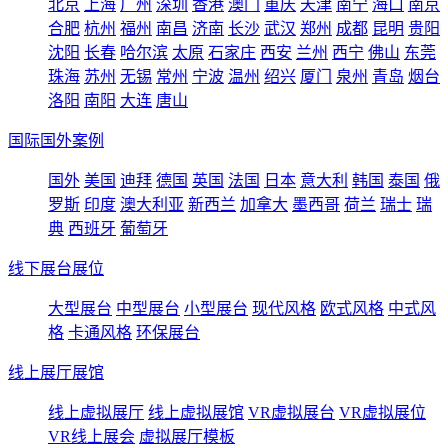
北京
上海
广州
深圳
香港
澳门
重庆
天津
南宁
海口
南京
合肥
杭州
福州
南昌
济南
长沙
武汉
郑州
成都
昆明
贵阳
沈阳
长春
哈尔滨
太原
石家庄
西安
兰州
西宁
佛山
东莞
珠海
苏州
无锡
常州
宁波
温州
绍兴
厦门
泉州
青岛
烟台
洛阳
南阳
大连
唐山
国际国外案例
国外
美国
迪拜
德国
英国
法国
日本
意大利
韩国
泰国
俄
罗斯
印度
澳大利亚
新西兰
加拿大
墨西哥
荷兰
瑞士
瑞
典
西班牙
葡萄牙
线下展台展位
大型展台
中型展台
小型展台
现代风格
欧式风格
中式风
格
卡通风格
环保展台
线上展厅展馆
线上虚拟展厅
线上虚拟展馆
VR虚拟展台
VR虚拟展位
VR线上展会
虚拟展厅模板