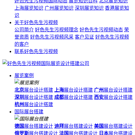
好色先生污视频国际动态
展览知识百科
北京展览知识
上海展览知识
广州展览知识
深圳展览知识
香港展览知
识
关于好色先生污视频
公司简介
好色先生污视频理念
好色先生污视频动态
荣
誉资质
好色先生污视频风采
客户见证
好色先生污视频
的客户
联系好色先生污视频
展览案例
北京
展台设计搭建
上海
展台设计搭建
广州
展台设计搭建
深圳
展台设计搭建
成都
展台设计搭建
西安
展台设计搭建
杭州
展台设计搭建
国际展台搭建
德国
展台搭建设计
迪拜
展台搭建设计
美国
展台搭建设计
俄罗斯
展台搭建设计
法国
展台搭建设计
日本
展台搭建设