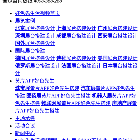
全球咨询热线
4008-388-288
好色先生污视频首页
展览案例
北京
展台搭建设计
上海
展台搭建设计
广州
展台搭建设计
深圳
展台搭建设计
成都
展台搭建设计
西安
展台搭建设计
国外
展台搭建设计
国际展台搭建
德国
展台搭建设计
迪拜
展台搭建设计
美国
展台搭建设计
俄罗斯
展台搭建设计
法国
展台搭建设计
日本
展台搭建设
计
黄片APP好色先生
珠宝展
黄片APP好色先生搭建
汽车展
黄片APP好色先生
搭建
医药展
黄片APP好色先生搭建
机器人展
黄片APP好
色先生搭建
物联网展
黄片APP好色先生搭建
房地产展
黄
片APP好色先生搭建
主场承建
活动会议
新闻中心