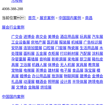
污视频
4008-388-288
当前位置：
首页
>
展览案例
>
中国国内案例
>
南昌
展会行业案例
广交会
进博会
高交会
美博会
酒店用品展
玩具展
汽车展
工业设备展
房地产展
医药展
服装展
机械展
广告标识展
安防展
连锁加盟展
口腔展
门窗展
陶瓷展
生活用品展
水
处理展
面料展
五金展
衣柜展
打印耗材展
汽配展
涂料展
孕婴童展
幕墙展
音响展
新能源展
家电展
厨卫展
箱包皮
具展
卫浴展
机器人展
体博会
无人机展
家具展
教育展
宠物展
电梯展
茶博会
建材展
电子展
食品展
珠宝展
模
具展
婚博会
办公用品展
旅游展
物联网展
建博会
金博会
礼品展
动漫展
糖酒会
照明展
设计周
半导体展
跨境电商
展
文博会
金融展
烘培展
中国国内案例