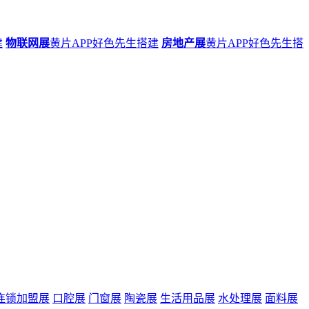
建
物联网展
黄片APP好色先生搭建
房地产展
黄片APP好色先生搭
连锁加盟展
口腔展
门窗展
陶瓷展
生活用品展
水处理展
面料展