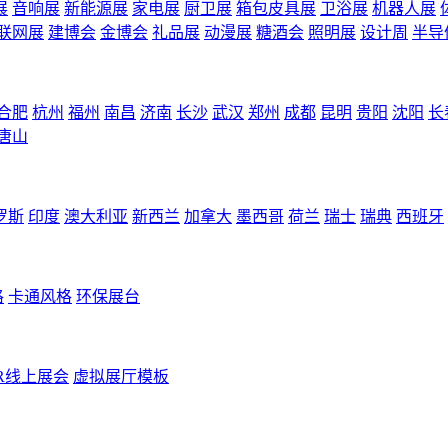
展
音响展
新能源展
家电展
厨卫展
箱包皮具展
卫浴展
机器人展
联网展
建博会
金博会
礼品展
动漫展
糖酒会
照明展
设计周
半导
合肥
杭州
福州
南昌
济南
长沙
武汉
郑州
成都
昆明
贵阳
沈阳
长
唐山
罗斯
印度
澳大利亚
新西兰
加拿大
墨西哥
荷兰
瑞士
瑞典
西班牙
格
卡通风格
环保展台
R线上展会
虚拟展厅模板