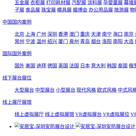
五金展
衣柜展
打印耗材展
汽配展
涂料展
孕婴童展
幕墙
子展
食品展
珠宝展
模具展
婚博会
办公用品展
旅游展
物
中国国内案例
北京
上海
广州
深圳
香港
澳门
重庆
天津
南宁
海口
南京
常州
宁波
温州
绍兴
厦门
泉州
青岛
烟台
洛阳
南阳
大连
国际国外案例
国外
美国
迪拜
德国
英国
法国
日本
意大利
韩国
泰国
俄
线下展台展位
大型展台
中型展台
小型展台
现代风格
欧式风格
中式风
线上展厅展馆
线上虚拟展厅
线上虚拟展馆
VR虚拟展台
VR虚拟展位
V