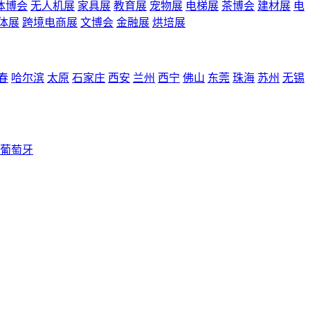
体博会
无人机展
家具展
教育展
宠物展
电梯展
茶博会
建材展
电
体展
跨境电商展
文博会
金融展
烘培展
春
哈尔滨
太原
石家庄
西安
兰州
西宁
佛山
东莞
珠海
苏州
无锡
葡萄牙