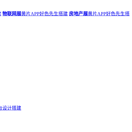
建
物联网展
黄片APP好色先生搭建
房地产展
黄片APP好色先生搭
台设计搭建