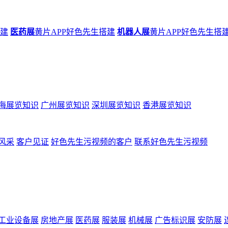
搭建
医药展
黄片APP好色先生搭建
机器人展
黄片APP好色先生搭
海展览知识
广州展览知识
深圳展览知识
香港展览知识
风采
客户见证
好色先生污视频的客户
联系好色先生污视频
工业设备展
房地产展
医药展
服装展
机械展
广告标识展
安防展