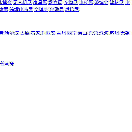
体博会
无人机展
家具展
教育展
宠物展
电梯展
茶博会
建材展
电
体展
跨境电商展
文博会
金融展
烘培展
春
哈尔滨
太原
石家庄
西安
兰州
西宁
佛山
东莞
珠海
苏州
无锡
葡萄牙