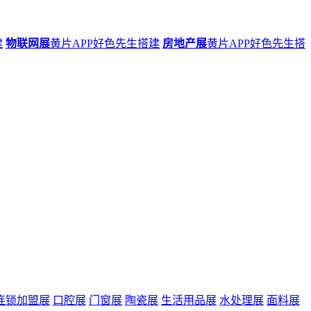
建
物联网展
黄片APP好色先生搭建
房地产展
黄片APP好色先生搭
连锁加盟展
口腔展
门窗展
陶瓷展
生活用品展
水处理展
面料展