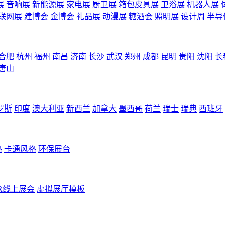
展
音响展
新能源展
家电展
厨卫展
箱包皮具展
卫浴展
机器人展
联网展
建博会
金博会
礼品展
动漫展
糖酒会
照明展
设计周
半导
合肥
杭州
福州
南昌
济南
长沙
武汉
郑州
成都
昆明
贵阳
沈阳
长
唐山
罗斯
印度
澳大利亚
新西兰
加拿大
墨西哥
荷兰
瑞士
瑞典
西班牙
格
卡通风格
环保展台
R线上展会
虚拟展厅模板