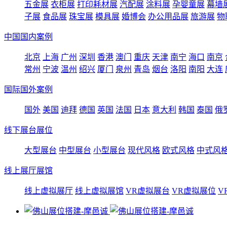
五金展
衣柜展
打印耗材展
汽配展
涂料展
孕婴童展
幕墙
子展
食品展
珠宝展
模具展
婚博会
办公用品展
旅游展
物
中国国内案例
北京
上海
广州
深圳
香港
澳门
重庆
天津
南宁
海口
南京
常州
宁波
温州
绍兴
厦门
泉州
青岛
烟台
洛阳
南阳
大连
国际国外案例
国外
美国
迪拜
德国
英国
法国
日本
意大利
韩国
泰国
俄
线下展台展位
大型展台
中型展台
小型展台
现代风格
欧式风格
中式风
线上展厅展馆
线上虚拟展厅
线上虚拟展馆
VR虚拟展台
VR虚拟展位
V