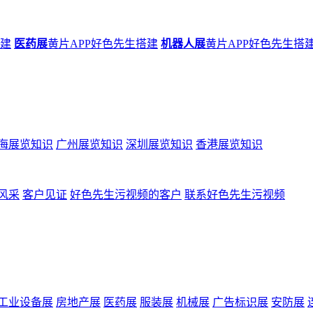
搭建
医药展
黄片APP好色先生搭建
机器人展
黄片APP好色先生搭
海展览知识
广州展览知识
深圳展览知识
香港展览知识
风采
客户见证
好色先生污视频的客户
联系好色先生污视频
工业设备展
房地产展
医药展
服装展
机械展
广告标识展
安防展