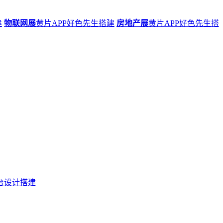
建
物联网展
黄片APP好色先生搭建
房地产展
黄片APP好色先生搭
台设计搭建