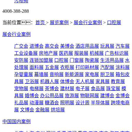
污视频
4008-388-288
当前位置：
首页
>
展览案例
>
展会行业案例
>
口腔展
展会行业案例
广交会
进博会
高交会
美博会
酒店用品展
玩具展
汽车展
工业设备展
房地产展
医药展
服装展
机械展
广告标识展
安防展
连锁加盟展
口腔展
门窗展
陶瓷展
生活用品展
水
处理展
面料展
五金展
衣柜展
打印耗材展
汽配展
涂料展
孕婴童展
幕墙展
音响展
新能源展
家电展
厨卫展
箱包皮
具展
卫浴展
机器人展
体博会
无人机展
家具展
教育展
宠物展
电梯展
茶博会
建材展
电子展
食品展
珠宝展
模
具展
婚博会
办公用品展
旅游展
物联网展
建博会
金博会
礼品展
动漫展
糖酒会
照明展
设计周
半导体展
跨境电商
展
文博会
金融展
烘培展
中国国内案例