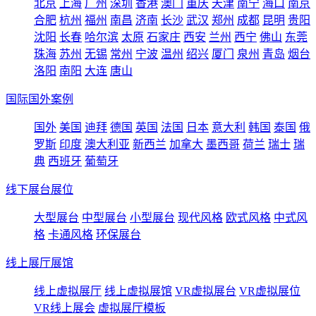
北京
上海
广州
深圳
香港
澳门
重庆
天津
南宁
海口
南京
合肥
杭州
福州
南昌
济南
长沙
武汉
郑州
成都
昆明
贵阳
沈阳
长春
哈尔滨
太原
石家庄
西安
兰州
西宁
佛山
东莞
珠海
苏州
无锡
常州
宁波
温州
绍兴
厦门
泉州
青岛
烟台
洛阳
南阳
大连
唐山
国际国外案例
国外
美国
迪拜
德国
英国
法国
日本
意大利
韩国
泰国
俄
罗斯
印度
澳大利亚
新西兰
加拿大
墨西哥
荷兰
瑞士
瑞
典
西班牙
葡萄牙
线下展台展位
大型展台
中型展台
小型展台
现代风格
欧式风格
中式风
格
卡通风格
环保展台
线上展厅展馆
线上虚拟展厅
线上虚拟展馆
VR虚拟展台
VR虚拟展位
VR线上展会
虚拟展厅模板