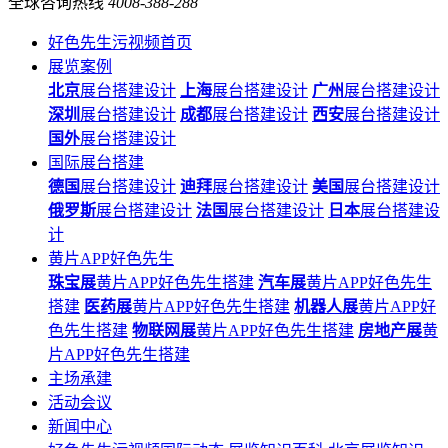
全球咨询热线
4008-388-288
好色先生污视频首页
展览案例
北京
展台搭建设计
上海
展台搭建设计
广州
展台搭建设计
深圳
展台搭建设计
成都
展台搭建设计
西安
展台搭建设计
国外
展台搭建设计
国际展台搭建
德国
展台搭建设计
迪拜
展台搭建设计
美国
展台搭建设计
俄罗斯
展台搭建设计
法国
展台搭建设计
日本
展台搭建设
计
黄片APP好色先生
珠宝展
黄片APP好色先生搭建
汽车展
黄片APP好色先生
搭建
医药展
黄片APP好色先生搭建
机器人展
黄片APP好
色先生搭建
物联网展
黄片APP好色先生搭建
房地产展
黄
片APP好色先生搭建
主场承建
活动会议
新闻中心