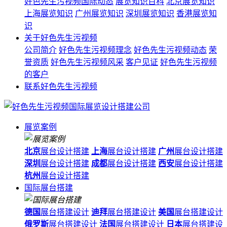
好色先生污视频国际动态
展览知识百科
北京展览知识
上海展览知识
广州展览知识
深圳展览知识
香港展览知
识
关于好色先生污视频
公司简介
好色先生污视频理念
好色先生污视频动态
荣
誉资质
好色先生污视频风采
客户见证
好色先生污视频
的客户
联系好色先生污视频
展览案例
北京
展台设计搭建
上海
展台设计搭建
广州
展台设计搭建
深圳
展台设计搭建
成都
展台设计搭建
西安
展台设计搭建
杭州
展台设计搭建
国际展台搭建
德国
展台搭建设计
迪拜
展台搭建设计
美国
展台搭建设计
俄罗斯
展台搭建设计
法国
展台搭建设计
日本
展台搭建设