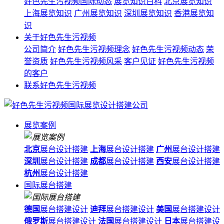
好色先生污视频国际动态
展览知识百科
北京展览知识
上海展览知识
广州展览知识
深圳展览知识
香港展览知
识
关于好色先生污视频
公司简介
好色先生污视频理念
好色先生污视频动态
荣
誉资质
好色先生污视频风采
客户见证
好色先生污视频
的客户
联系好色先生污视频
展览案例
北京
展台设计搭建
上海
展台设计搭建
广州
展台设计搭建
深圳
展台设计搭建
成都
展台设计搭建
西安
展台设计搭建
杭州
展台设计搭建
国际展台搭建
德国
展台搭建设计
迪拜
展台搭建设计
美国
展台搭建设计
俄罗斯
展台搭建设计
法国
展台搭建设计
日本
展台搭建设