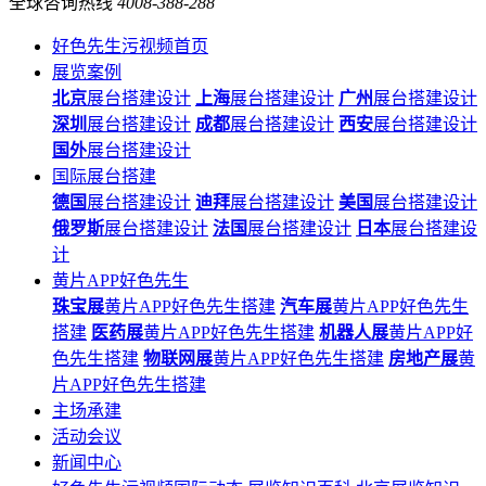
全球咨询热线
4008-388-288
好色先生污视频首页
展览案例
北京
展台搭建设计
上海
展台搭建设计
广州
展台搭建设计
深圳
展台搭建设计
成都
展台搭建设计
西安
展台搭建设计
国外
展台搭建设计
国际展台搭建
德国
展台搭建设计
迪拜
展台搭建设计
美国
展台搭建设计
俄罗斯
展台搭建设计
法国
展台搭建设计
日本
展台搭建设
计
黄片APP好色先生
珠宝展
黄片APP好色先生搭建
汽车展
黄片APP好色先生
搭建
医药展
黄片APP好色先生搭建
机器人展
黄片APP好
色先生搭建
物联网展
黄片APP好色先生搭建
房地产展
黄
片APP好色先生搭建
主场承建
活动会议
新闻中心