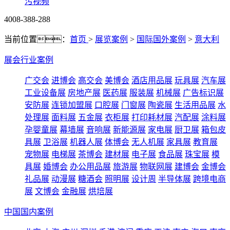
污视频
4008-388-288
当前位置：
首页
>
展览案例
>
国际国外案例
>
意大利
展会行业案例
广交会
进博会
高交会
美博会
酒店用品展
玩具展
汽车展
工业设备展
房地产展
医药展
服装展
机械展
广告标识展
安防展
连锁加盟展
口腔展
门窗展
陶瓷展
生活用品展
水
处理展
面料展
五金展
衣柜展
打印耗材展
汽配展
涂料展
孕婴童展
幕墙展
音响展
新能源展
家电展
厨卫展
箱包皮
具展
卫浴展
机器人展
体博会
无人机展
家具展
教育展
宠物展
电梯展
茶博会
建材展
电子展
食品展
珠宝展
模
具展
婚博会
办公用品展
旅游展
物联网展
建博会
金博会
礼品展
动漫展
糖酒会
照明展
设计周
半导体展
跨境电商
展
文博会
金融展
烘培展
中国国内案例