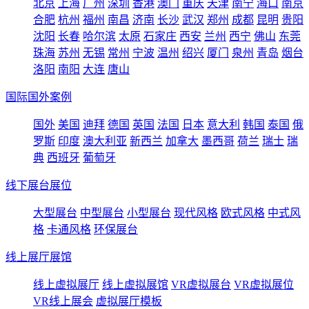
北京
上海
广州
深圳
香港
澳门
重庆
天津
南宁
海口
南京
合肥
杭州
福州
南昌
济南
长沙
武汉
郑州
成都
昆明
贵阳
沈阳
长春
哈尔滨
太原
石家庄
西安
兰州
西宁
佛山
东莞
珠海
苏州
无锡
常州
宁波
温州
绍兴
厦门
泉州
青岛
烟台
洛阳
南阳
大连
唐山
国际国外案例
国外
美国
迪拜
德国
英国
法国
日本
意大利
韩国
泰国
俄
罗斯
印度
澳大利亚
新西兰
加拿大
墨西哥
荷兰
瑞士
瑞
典
西班牙
葡萄牙
线下展台展位
大型展台
中型展台
小型展台
现代风格
欧式风格
中式风
格
卡通风格
环保展台
线上展厅展馆
线上虚拟展厅
线上虚拟展馆
VR虚拟展台
VR虚拟展位
VR线上展会
虚拟展厅模板