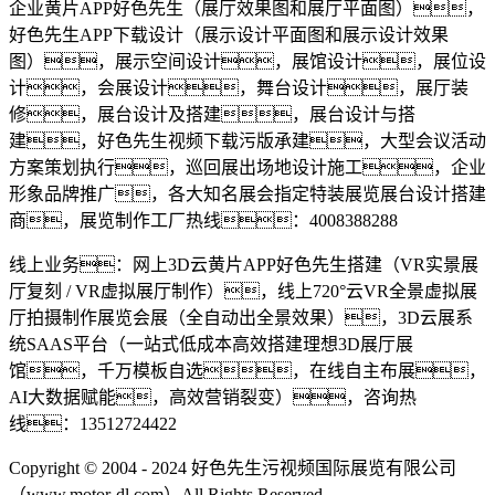
企业黄片APP好色先生（展厅效果图和展厅平面图），
好色先生APP下载设计（展示设计平面图和展示设计效果
图），展示空间设计，展馆设计，展位设
计，会展设计，舞台设计，展厅装
修，展台设计及搭建，展台设计与搭
建，好色先生视频下载污版承建，大型会议活动
方案策划执行，巡回展出场地设计施工，企业
形象品牌推广，各大知名展会指定特装展览展台设计搭建
商，展览制作工厂热线：4008388288
线上业务：网上3D云黄片APP好色先生搭建（VR实景展
厅复刻 / VR虚拟展厅制作），线上720°云VR全景虚拟展
厅拍摄制作展览会展（全自动出全景效果），3D云展系
统SAAS平台（一站式低成本高效搭建理想3D展厅展
馆，千万模板自选，在线自主布展，
AI大数据赋能，高效营销裂变），咨询热
线：13512724422
Copyright © 2004 - 2024 好色先生污视频国际展览有限公司
（www.motor-dl.com）All Rights Reserved