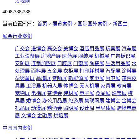
污视频
4008-388-288
当前位置：
首页
>
展览案例
>
国际国外案例
>
新西兰
展会行业案例
广交会
进博会
高交会
美博会
酒店用品展
玩具展
汽车展
工业设备展
房地产展
医药展
服装展
机械展
广告标识展
安防展
连锁加盟展
口腔展
门窗展
陶瓷展
生活用品展
水
处理展
面料展
五金展
衣柜展
打印耗材展
汽配展
涂料展
孕婴童展
幕墙展
音响展
新能源展
家电展
厨卫展
箱包皮
具展
卫浴展
机器人展
体博会
无人机展
家具展
教育展
宠物展
电梯展
茶博会
建材展
电子展
食品展
珠宝展
模
具展
婚博会
办公用品展
旅游展
物联网展
建博会
金博会
礼品展
动漫展
糖酒会
照明展
设计周
半导体展
跨境电商
展
文博会
金融展
烘培展
中国国内案例