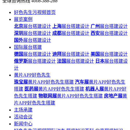
全球咨询热线
4008-388-288
好色先生污视频首页
展览案例
北京
展台搭建设计
上海
展台搭建设计
广州
展台搭建设计
深圳
展台搭建设计
成都
展台搭建设计
西安
展台搭建设计
国外
展台搭建设计
国际展台搭建
德国
展台搭建设计
迪拜
展台搭建设计
美国
展台搭建设计
俄罗斯
展台搭建设计
法国
展台搭建设计
日本
展台搭建设
计
黄片APP好色先生
珠宝展
黄片APP好色先生搭建
汽车展
黄片APP好色先生
搭建
医药展
黄片APP好色先生搭建
机器人展
黄片APP好
色先生搭建
物联网展
黄片APP好色先生搭建
房地产展
黄
片APP好色先生搭建
主场承建
活动会议
新闻中心