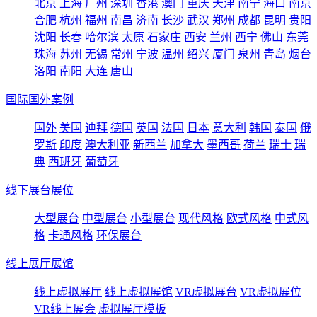
北京
上海
广州
深圳
香港
澳门
重庆
天津
南宁
海口
南京
合肥
杭州
福州
南昌
济南
长沙
武汉
郑州
成都
昆明
贵阳
沈阳
长春
哈尔滨
太原
石家庄
西安
兰州
西宁
佛山
东莞
珠海
苏州
无锡
常州
宁波
温州
绍兴
厦门
泉州
青岛
烟台
洛阳
南阳
大连
唐山
国际国外案例
国外
美国
迪拜
德国
英国
法国
日本
意大利
韩国
泰国
俄
罗斯
印度
澳大利亚
新西兰
加拿大
墨西哥
荷兰
瑞士
瑞
典
西班牙
葡萄牙
线下展台展位
大型展台
中型展台
小型展台
现代风格
欧式风格
中式风
格
卡通风格
环保展台
线上展厅展馆
线上虚拟展厅
线上虚拟展馆
VR虚拟展台
VR虚拟展位
VR线上展会
虚拟展厅模板