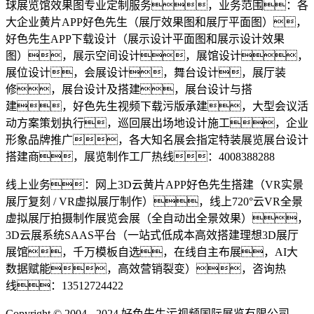
球展览馆效果图专业定制服务，业务范围：各
大企业黄片APP好色先生（展厅效果图和展厅平面图），
好色先生APP下载设计（展示设计平面图和展示设计效果
图），展示空间设计，展馆设计，
展位设计，会展设计，舞台设计，展厅装
修，展台设计及搭建，展台设计与搭
建，好色先生视频下载污版承建，大型会议活
动方案策划执行，巡回展出场地设计施工，企业
形象品牌推广，各大知名展会指定特装展览展台设计
搭建商，展览制作工厂热线：4008388288
线上业务：网上3D云黄片APP好色先生搭建（VR实景
展厅复刻 / VR虚拟展厅制作），线上720°云VR全景
虚拟展厅拍摄制作展览会展（全自动出全景效果），
3D云展系统SAAS平台（一站式低成本高效搭建理想3D展厅
展馆，千万模板自选，在线自主布展，AI大
数据赋能，高效营销裂变），咨询热
线：13512724422
Copyright © 2004 - 2024 好色先生污视频国际展览有限公司