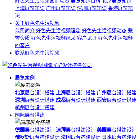
好色先生污视频国际动态
展览知识百科
北京展览知识
上海展览知识
广州展览知识
深圳展览知识
香港展览知
识
关于好色先生污视频
公司简介
好色先生污视频理念
好色先生污视频动态
荣
誉资质
好色先生污视频风采
客户见证
好色先生污视频
的客户
联系好色先生污视频
展览案例
北京
展台设计搭建
上海
展台设计搭建
广州
展台设计搭建
深圳
展台设计搭建
成都
展台设计搭建
西安
展台设计搭建
杭州
展台设计搭建
国际展台搭建
德国
展台搭建设计
迪拜
展台搭建设计
美国
展台搭建设计
俄罗斯
展台搭建设计
法国
展台搭建设计
日本
展台搭建设