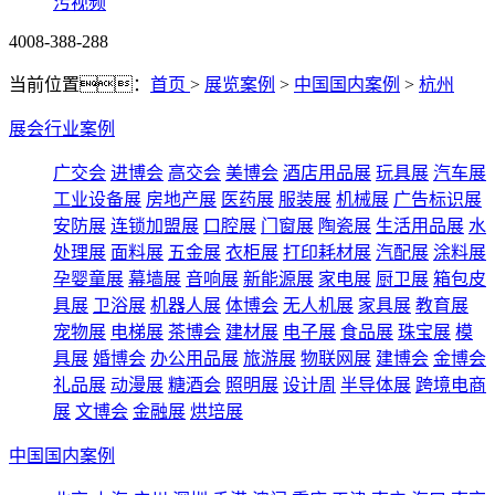
污视频
4008-388-288
当前位置：
首页
>
展览案例
>
中国国内案例
>
杭州
展会行业案例
广交会
进博会
高交会
美博会
酒店用品展
玩具展
汽车展
工业设备展
房地产展
医药展
服装展
机械展
广告标识展
安防展
连锁加盟展
口腔展
门窗展
陶瓷展
生活用品展
水
处理展
面料展
五金展
衣柜展
打印耗材展
汽配展
涂料展
孕婴童展
幕墙展
音响展
新能源展
家电展
厨卫展
箱包皮
具展
卫浴展
机器人展
体博会
无人机展
家具展
教育展
宠物展
电梯展
茶博会
建材展
电子展
食品展
珠宝展
模
具展
婚博会
办公用品展
旅游展
物联网展
建博会
金博会
礼品展
动漫展
糖酒会
照明展
设计周
半导体展
跨境电商
展
文博会
金融展
烘培展
中国国内案例