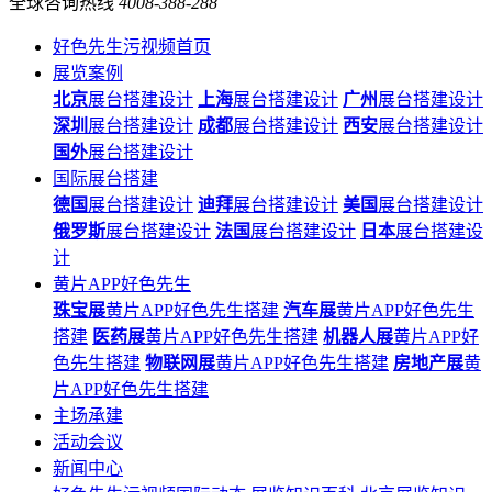
全球咨询热线
4008-388-288
好色先生污视频首页
展览案例
北京
展台搭建设计
上海
展台搭建设计
广州
展台搭建设计
深圳
展台搭建设计
成都
展台搭建设计
西安
展台搭建设计
国外
展台搭建设计
国际展台搭建
德国
展台搭建设计
迪拜
展台搭建设计
美国
展台搭建设计
俄罗斯
展台搭建设计
法国
展台搭建设计
日本
展台搭建设
计
黄片APP好色先生
珠宝展
黄片APP好色先生搭建
汽车展
黄片APP好色先生
搭建
医药展
黄片APP好色先生搭建
机器人展
黄片APP好
色先生搭建
物联网展
黄片APP好色先生搭建
房地产展
黄
片APP好色先生搭建
主场承建
活动会议
新闻中心