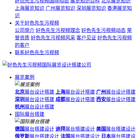
好色先生污视频国际动态
展览知识百科
北京展览知识
上海展览知识
广州展览知识
深圳展览知识
香港展览知
识
关于好色先生污视频
公司简介
好色先生污视频理念
好色先生污视频动态
荣
誉资质
好色先生污视频风采
客户见证
好色先生污视频
的客户
联系好色先生污视频
展览案例
北京
展台设计搭建
上海
展台设计搭建
广州
展台设计搭建
深圳
展台设计搭建
成都
展台设计搭建
西安
展台设计搭建
杭州
展台设计搭建
国际展台搭建
德国
展台搭建设计
迪拜
展台搭建设计
美国
展台搭建设计
俄罗斯
展台搭建设计
法国
展台搭建设计
日本
展台搭建设