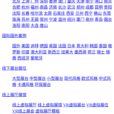
北京
上海
广州
深圳
香港
澳门
重庆
天津
南宁
海口
南京
合肥
杭州
福州
南昌
济南
长沙
武汉
郑州
成都
昆明
贵阳
沈阳
长春
哈尔滨
太原
石家庄
西安
兰州
西宁
佛山
东莞
珠海
苏州
无锡
常州
宁波
温州
绍兴
厦门
泉州
青岛
烟台
洛阳
南阳
大连
唐山
国际国外案例
国外
美国
迪拜
德国
英国
法国
日本
意大利
韩国
泰国
俄
罗斯
印度
澳大利亚
新西兰
加拿大
墨西哥
荷兰
瑞士
瑞
典
西班牙
葡萄牙
线下展台展位
大型展台
中型展台
小型展台
现代风格
欧式风格
中式风
格
卡通风格
环保展台
线上展厅展馆
线上虚拟展厅
线上虚拟展馆
VR虚拟展台
VR虚拟展位
VR线上展会
虚拟展厅模板