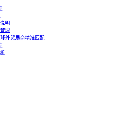
荐
析
说明
管理
全球外贸展商精准匹配
荐
析