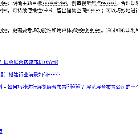
：明确主题目标，创造视觉焦点，合理规
，可持续便携性，留出储物空间；可以巧妙地进
，更需要考虑功能性和用户体验。通过细心规划
？展会展台搭建商机器介绍
设计搭建行业前景如何？
科
»
如何巧妙进行展览展台布置？展览展台布置公司的十
荐