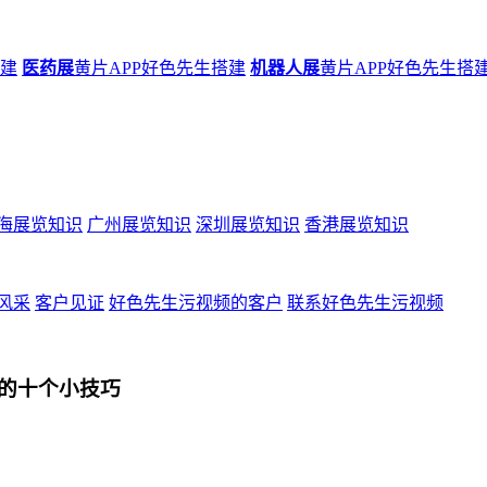
搭建
医药展
黄片APP好色先生搭建
机器人展
黄片APP好色先生搭
海展览知识
广州展览知识
深圳展览知识
香港展览知识
风采
客户见证
好色先生污视频的客户
联系好色先生污视频
的十个小技巧