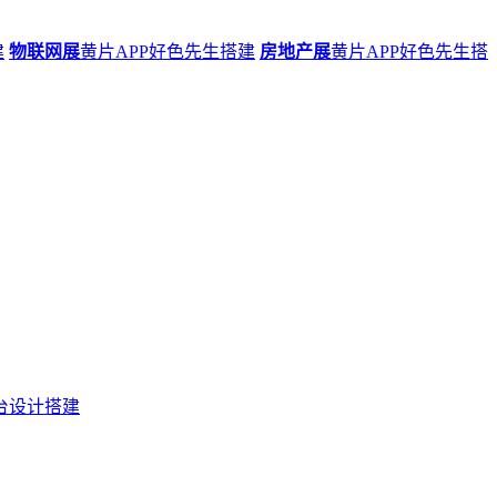
建
物联网展
黄片APP好色先生搭建
房地产展
黄片APP好色先生搭
台设计搭建