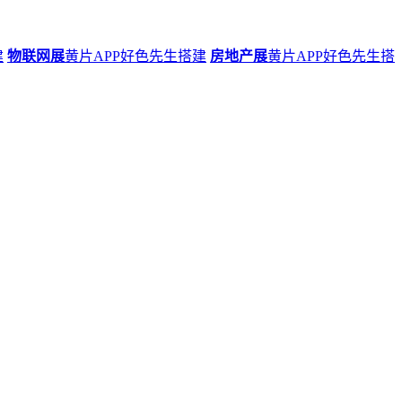
建
物联网展
黄片APP好色先生搭建
房地产展
黄片APP好色先生搭