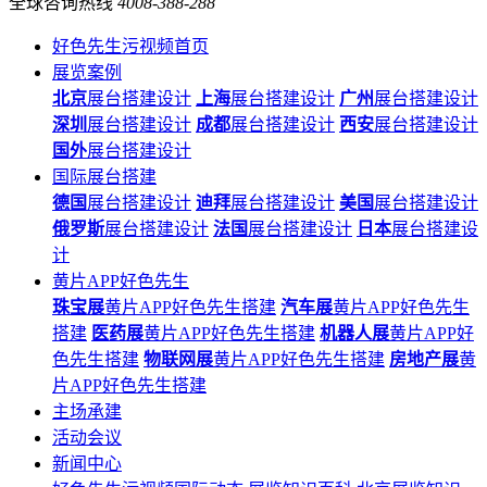
全球咨询热线
4008-388-288
好色先生污视频首页
展览案例
北京
展台搭建设计
上海
展台搭建设计
广州
展台搭建设计
深圳
展台搭建设计
成都
展台搭建设计
西安
展台搭建设计
国外
展台搭建设计
国际展台搭建
德国
展台搭建设计
迪拜
展台搭建设计
美国
展台搭建设计
俄罗斯
展台搭建设计
法国
展台搭建设计
日本
展台搭建设
计
黄片APP好色先生
珠宝展
黄片APP好色先生搭建
汽车展
黄片APP好色先生
搭建
医药展
黄片APP好色先生搭建
机器人展
黄片APP好
色先生搭建
物联网展
黄片APP好色先生搭建
房地产展
黄
片APP好色先生搭建
主场承建
活动会议
新闻中心