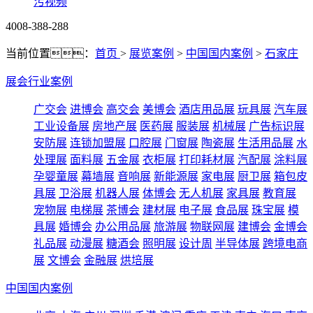
污视频
4008-388-288
当前位置：
首页
>
展览案例
>
中国国内案例
>
石家庄
展会行业案例
广交会
进博会
高交会
美博会
酒店用品展
玩具展
汽车展
工业设备展
房地产展
医药展
服装展
机械展
广告标识展
安防展
连锁加盟展
口腔展
门窗展
陶瓷展
生活用品展
水
处理展
面料展
五金展
衣柜展
打印耗材展
汽配展
涂料展
孕婴童展
幕墙展
音响展
新能源展
家电展
厨卫展
箱包皮
具展
卫浴展
机器人展
体博会
无人机展
家具展
教育展
宠物展
电梯展
茶博会
建材展
电子展
食品展
珠宝展
模
具展
婚博会
办公用品展
旅游展
物联网展
建博会
金博会
礼品展
动漫展
糖酒会
照明展
设计周
半导体展
跨境电商
展
文博会
金融展
烘培展
中国国内案例