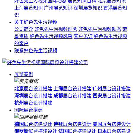
好色先生污视频国际动态
展览知识百科
北京展览知识
上海展览知识
广州展览知识
深圳展览知识
香港展览知
识
关于好色先生污视频
公司简介
好色先生污视频理念
好色先生污视频动态
荣
誉资质
好色先生污视频风采
客户见证
好色先生污视频
的客户
联系好色先生污视频
展览案例
北京
展台设计搭建
上海
展台设计搭建
广州
展台设计搭建
深圳
展台设计搭建
成都
展台设计搭建
西安
展台设计搭建
杭州
展台设计搭建
国际展台搭建
德国
展台搭建设计
迪拜
展台搭建设计
美国
展台搭建设计
俄罗斯
展台搭建设计
法国
展台搭建设计
日本
展台搭建设