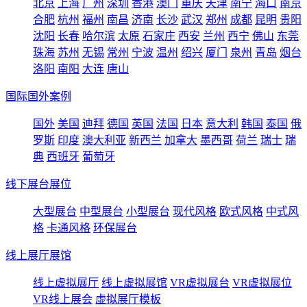
北京
上海
广州
深圳
香港
澳门
重庆
天津
南宁
海口
南京
合肥
杭州
福州
南昌
济南
长沙
武汉
郑州
成都
昆明
贵阳
沈阳
长春
哈尔滨
太原
石家庄
西安
兰州
西宁
佛山
东莞
珠海
苏州
无锡
常州
宁波
温州
绍兴
厦门
泉州
青岛
烟台
洛阳
南阳
大连
唐山
国际国外案例
国外
美国
迪拜
德国
英国
法国
日本
意大利
韩国
泰国
俄
罗斯
印度
澳大利亚
新西兰
加拿大
墨西哥
荷兰
瑞士
瑞
典
西班牙
葡萄牙
线下展台展位
大型展台
中型展台
小型展台
现代风格
欧式风格
中式风
格
卡通风格
环保展台
线上展厅展馆
线上虚拟展厅
线上虚拟展馆
VR虚拟展台
VR虚拟展位
VR线上展会
虚拟展厅模板