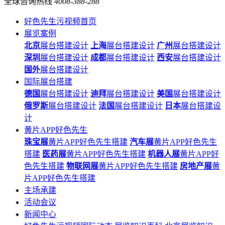
全球咨询热线
4008-388-288
好色先生污视频首页
展览案例
北京
展台搭建设计
上海
展台搭建设计
广州
展台搭建设计
深圳
展台搭建设计
成都
展台搭建设计
西安
展台搭建设计
国外
展台搭建设计
国际展台搭建
德国
展台搭建设计
迪拜
展台搭建设计
美国
展台搭建设计
俄罗斯
展台搭建设计
法国
展台搭建设计
日本
展台搭建设
计
黄片APP好色先生
珠宝展
黄片APP好色先生搭建
汽车展
黄片APP好色先生
搭建
医药展
黄片APP好色先生搭建
机器人展
黄片APP好
色先生搭建
物联网展
黄片APP好色先生搭建
房地产展
黄
片APP好色先生搭建
主场承建
活动会议
新闻中心