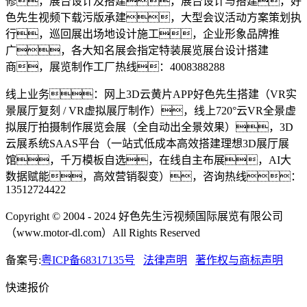
修，展台设计及搭建，展台设计与搭建，好
色先生视频下载污版承建，大型会议活动方案策划执
行，巡回展出场地设计施工，企业形象品牌推
广，各大知名展会指定特装展览展台设计搭建
商，展览制作工厂热线：4008388288
线上业务：网上3D云黄片APP好色先生搭建（VR实
景展厅复刻 / VR虚拟展厅制作），线上720°云VR全景虚
拟展厅拍摄制作展览会展（全自动出全景效果），3D
云展系统SAAS平台（一站式低成本高效搭建理想3D展厅展
馆，千万模板自选，在线自主布展，AI大
数据赋能，高效营销裂变），咨询热线：
13512724422
Copyright © 2004 - 2024 好色先生污视频国际展览有限公司
（www.motor-dl.com）All Rights Reserved
备案号:
粤ICP备68317135号
法律声明
著作权与商标声明
快速报价