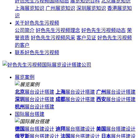
好色先生污视频国际动态
展览知识百科
北京展览知识
上海展览知识
广州展览知识
深圳展览知识
香港展览知
识
关于好色先生污视频
公司简介
好色先生污视频理念
好色先生污视频动态
荣
誉资质
好色先生污视频风采
客户见证
好色先生污视频
的客户
联系好色先生污视频
展览案例
北京
展台设计搭建
上海
展台设计搭建
广州
展台设计搭建
深圳
展台设计搭建
成都
展台设计搭建
西安
展台设计搭建
杭州
展台设计搭建
国际展台搭建
德国
展台搭建设计
迪拜
展台搭建设计
美国
展台搭建设计
俄罗斯
展台搭建设计
法国
展台搭建设计
日本
展台搭建设