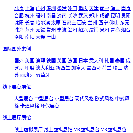
北京
上海
广州
深圳
香港
澳门
重庆
天津
南宁
海口
南京
合肥
杭州
福州
南昌
济南
长沙
武汉
郑州
成都
昆明
贵阳
沈阳
长春
哈尔滨
太原
石家庄
西安
兰州
西宁
佛山
东莞
珠海
苏州
无锡
常州
宁波
温州
绍兴
厦门
泉州
青岛
烟台
洛阳
南阳
大连
唐山
国际国外案例
国外
美国
迪拜
德国
英国
法国
日本
意大利
韩国
泰国
俄
罗斯
印度
澳大利亚
新西兰
加拿大
墨西哥
荷兰
瑞士
瑞
典
西班牙
葡萄牙
线下展台展位
大型展台
中型展台
小型展台
现代风格
欧式风格
中式风
格
卡通风格
环保展台
线上展厅展馆
线上虚拟展厅
线上虚拟展馆
VR虚拟展台
VR虚拟展位