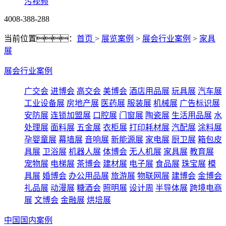
污视频
4008-388-288
当前位置：
首页
>
展览案例
>
展会行业案例
>
家具
展
展会行业案例
广交会
进博会
高交会
美博会
酒店用品展
玩具展
汽车展
工业设备展
房地产展
医药展
服装展
机械展
广告标识展
安防展
连锁加盟展
口腔展
门窗展
陶瓷展
生活用品展
水
处理展
面料展
五金展
衣柜展
打印耗材展
汽配展
涂料展
孕婴童展
幕墙展
音响展
新能源展
家电展
厨卫展
箱包皮
具展
卫浴展
机器人展
体博会
无人机展
家具展
教育展
宠物展
电梯展
茶博会
建材展
电子展
食品展
珠宝展
模
具展
婚博会
办公用品展
旅游展
物联网展
建博会
金博会
礼品展
动漫展
糖酒会
照明展
设计周
半导体展
跨境电商
展
文博会
金融展
烘培展
中国国内案例