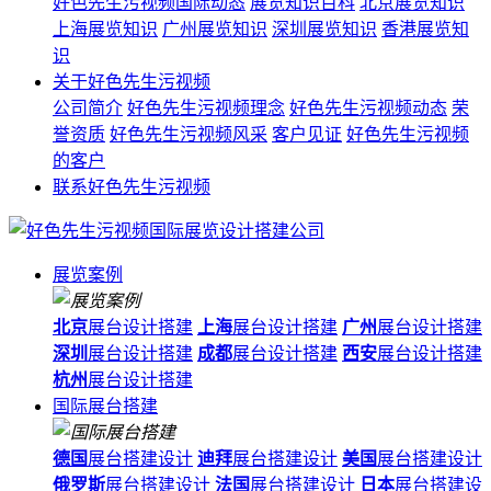
好色先生污视频国际动态
展览知识百科
北京展览知识
上海展览知识
广州展览知识
深圳展览知识
香港展览知
识
关于好色先生污视频
公司简介
好色先生污视频理念
好色先生污视频动态
荣
誉资质
好色先生污视频风采
客户见证
好色先生污视频
的客户
联系好色先生污视频
展览案例
北京
展台设计搭建
上海
展台设计搭建
广州
展台设计搭建
深圳
展台设计搭建
成都
展台设计搭建
西安
展台设计搭建
杭州
展台设计搭建
国际展台搭建
德国
展台搭建设计
迪拜
展台搭建设计
美国
展台搭建设计
俄罗斯
展台搭建设计
法国
展台搭建设计
日本
展台搭建设