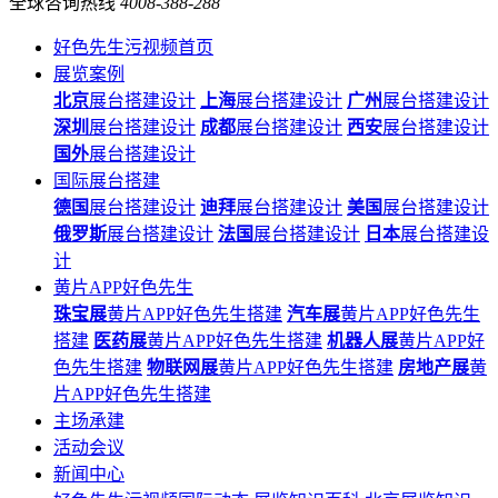
全球咨询热线
4008-388-288
好色先生污视频首页
展览案例
北京
展台搭建设计
上海
展台搭建设计
广州
展台搭建设计
深圳
展台搭建设计
成都
展台搭建设计
西安
展台搭建设计
国外
展台搭建设计
国际展台搭建
德国
展台搭建设计
迪拜
展台搭建设计
美国
展台搭建设计
俄罗斯
展台搭建设计
法国
展台搭建设计
日本
展台搭建设
计
黄片APP好色先生
珠宝展
黄片APP好色先生搭建
汽车展
黄片APP好色先生
搭建
医药展
黄片APP好色先生搭建
机器人展
黄片APP好
色先生搭建
物联网展
黄片APP好色先生搭建
房地产展
黄
片APP好色先生搭建
主场承建
活动会议
新闻中心