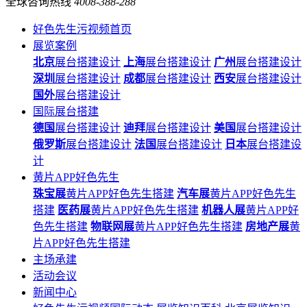
全球咨询热线
4008-388-288
好色先生污视频首页
展览案例
北京
展台搭建设计
上海
展台搭建设计
广州
展台搭建设计
深圳
展台搭建设计
成都
展台搭建设计
西安
展台搭建设计
国外
展台搭建设计
国际展台搭建
德国
展台搭建设计
迪拜
展台搭建设计
美国
展台搭建设计
俄罗斯
展台搭建设计
法国
展台搭建设计
日本
展台搭建设
计
黄片APP好色先生
珠宝展
黄片APP好色先生搭建
汽车展
黄片APP好色先生
搭建
医药展
黄片APP好色先生搭建
机器人展
黄片APP好
色先生搭建
物联网展
黄片APP好色先生搭建
房地产展
黄
片APP好色先生搭建
主场承建
活动会议
新闻中心