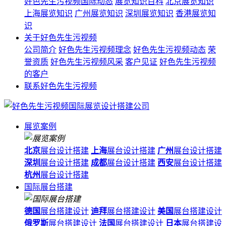
好色先生污视频国际动态
展览知识百科
北京展览知识
上海展览知识
广州展览知识
深圳展览知识
香港展览知
识
关于好色先生污视频
公司简介
好色先生污视频理念
好色先生污视频动态
荣
誉资质
好色先生污视频风采
客户见证
好色先生污视频
的客户
联系好色先生污视频
展览案例
北京
展台设计搭建
上海
展台设计搭建
广州
展台设计搭建
深圳
展台设计搭建
成都
展台设计搭建
西安
展台设计搭建
杭州
展台设计搭建
国际展台搭建
德国
展台搭建设计
迪拜
展台搭建设计
美国
展台搭建设计
俄罗斯
展台搭建设计
法国
展台搭建设计
日本
展台搭建设