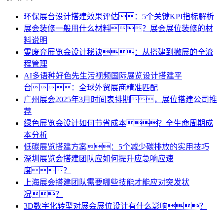
环保展台设计搭建效果评估：5个关键KPI指标解析
展会装修一般用什么材料？展会展位装修的材
料说明
零废弃展览会设计秘诀：从搭建到撤展的全流
程管理
AI多语种好色先生污视频国际展览设计搭建平
台：全球外贸展商精准匹配
广州展会2025年3月时间表排期，展位搭建公司推
荐
绿色展览会设计如何节省成本？全生命周期成
本分析
低碳展览搭建方案：5个减少碳排放的实用技巧
深圳展览会搭建团队应如何提升应急响应速
度？
上海展会搭建团队需要哪些技能才能应对突发状
况？
3D数字化转型对展会展位设计有什么影响？