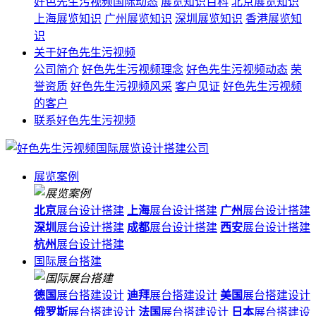
好色先生污视频国际动态
展览知识百科
北京展览知识
上海展览知识
广州展览知识
深圳展览知识
香港展览知
识
关于好色先生污视频
公司简介
好色先生污视频理念
好色先生污视频动态
荣
誉资质
好色先生污视频风采
客户见证
好色先生污视频
的客户
联系好色先生污视频
展览案例
北京
展台设计搭建
上海
展台设计搭建
广州
展台设计搭建
深圳
展台设计搭建
成都
展台设计搭建
西安
展台设计搭建
杭州
展台设计搭建
国际展台搭建
德国
展台搭建设计
迪拜
展台搭建设计
美国
展台搭建设计
俄罗斯
展台搭建设计
法国
展台搭建设计
日本
展台搭建设