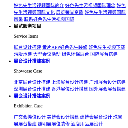
好色先生污视频国际简介
好色先生污视频国际理念
好色
先生污视频国际文化
展览荣誉资质
好色先生污视频国际
风采
联系好色先生污视频国际
展览服务项目
Service Items
展台设计搭建
黄片APP好色先生装修
好色先生视频下载
污版承建
大型会议活动
绿色环保展台
国际展台搭建
展台设计搭建案例
Showcase Case
北京展台设计搭建
上海展台设计搭建
广州展台设计搭建
深圳展台设计搭建
香港展位设计搭建
国外展会展台搭建
展会设计搭建案例
Exhibition Case
广交会摊位设计
美博会设计搭建
建博会展台设计
珠宝
展展台搭建
照明展展位装修
酒店用品展设计