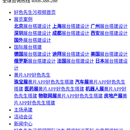
全球咨询热线
4008-388-288
好色先生污视频首页
展览案例
北京
展台搭建设计
上海
展台搭建设计
广州
展台搭建设计
深圳
展台搭建设计
成都
展台搭建设计
西安
展台搭建设计
国外
展台搭建设计
国际展台搭建
德国
展台搭建设计
迪拜
展台搭建设计
美国
展台搭建设计
俄罗斯
展台搭建设计
法国
展台搭建设计
日本
展台搭建设
计
黄片APP好色先生
珠宝展
黄片APP好色先生搭建
汽车展
黄片APP好色先生
搭建
医药展
黄片APP好色先生搭建
机器人展
黄片APP好
色先生搭建
物联网展
黄片APP好色先生搭建
房地产展
黄
片APP好色先生搭建
主场承建
活动会议
新闻中心