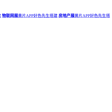
建
物联网展
黄片APP好色先生搭建
房地产展
黄片APP好色先生搭