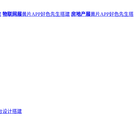
建
物联网展
黄片APP好色先生搭建
房地产展
黄片APP好色先生搭
台设计搭建