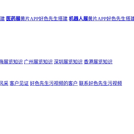
搭建
医药展
黄片APP好色先生搭建
机器人展
黄片APP好色先生搭
海展览知识
广州展览知识
深圳展览知识
香港展览知识
风采
客户见证
好色先生污视频的客户
联系好色先生污视频