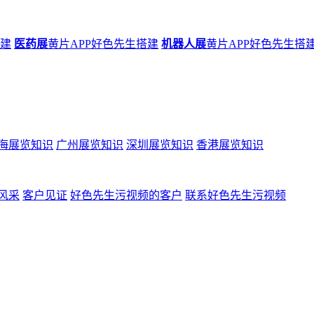
搭建
医药展
黄片APP好色先生搭建
机器人展
黄片APP好色先生搭
海展览知识
广州展览知识
深圳展览知识
香港展览知识
风采
客户见证
好色先生污视频的客户
联系好色先生污视频