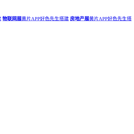
建
物联网展
黄片APP好色先生搭建
房地产展
黄片APP好色先生搭