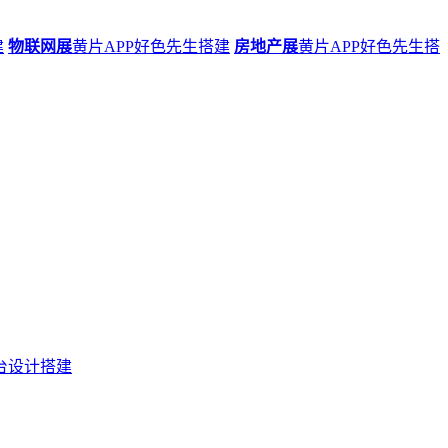
建
物联网展
黄片APP好色先生搭建
房地产展
黄片APP好色先生搭
台设计搭建