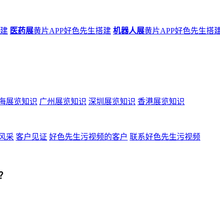
搭建
医药展
黄片APP好色先生搭建
机器人展
黄片APP好色先生搭
海展览知识
广州展览知识
深圳展览知识
香港展览知识
风采
客户见证
好色先生污视频的客户
联系好色先生污视频
？