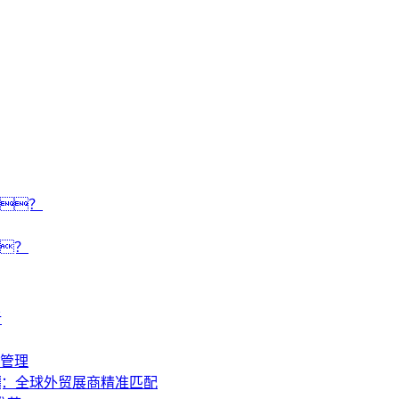
？
？
析
管理
：全球外贸展商精准匹配