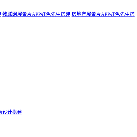
建
物联网展
黄片APP好色先生搭建
房地产展
黄片APP好色先生搭
台设计搭建