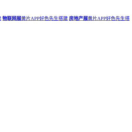
建
物联网展
黄片APP好色先生搭建
房地产展
黄片APP好色先生搭