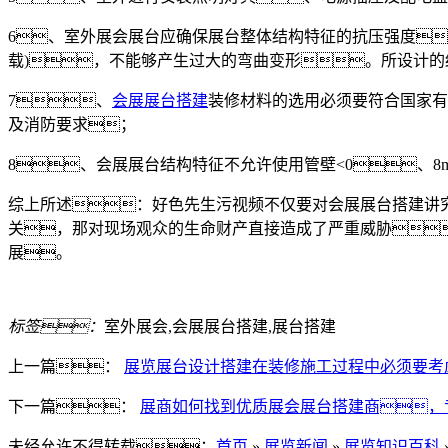
6、室外展会展台应确保展台整体结构特征的抗压强度
载)，不能够产生过大的弯曲变形。所设计
7、
会展展台搭建
装修材料的选用必须要符合国家有
及消防要求；
8、会展展台结构特征不允许使用管壁<0、
综上所述：好色先生污视频不仅要对会展展台搭建讲
关，那对现场观众的生命财产直接造成了严重威胁
展。
标签：
室外展会,会展展台搭建,展台搭建
上一篇：
展览展台设计搭建在装修施工过程中必须要考
下一篇：
展商如何找到优质展会展台搭建商，
未经允许不得转载：
首页
»
展览新闻
»
展览知识百科