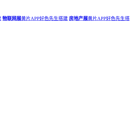
建
物联网展
黄片APP好色先生搭建
房地产展
黄片APP好色先生搭