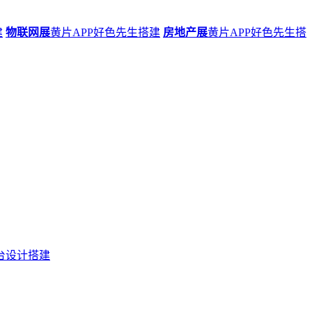
建
物联网展
黄片APP好色先生搭建
房地产展
黄片APP好色先生搭
台设计搭建