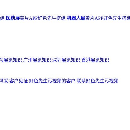
搭建
医药展
黄片APP好色先生搭建
机器人展
黄片APP好色先生搭
海展览知识
广州展览知识
深圳展览知识
香港展览知识
风采
客户见证
好色先生污视频的客户
联系好色先生污视频