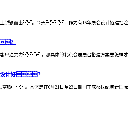
上脱颖而出。今天，作为有15年展会设计搭建经
？
客户注意力，那具体的北京会展展台搭建方案要怎样才
设计好？
8441拿取。具体是在6月21日至23日期间在成都世纪城