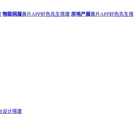
建
物联网展
黄片APP好色先生搭建
房地产展
黄片APP好色先生搭
台设计搭建