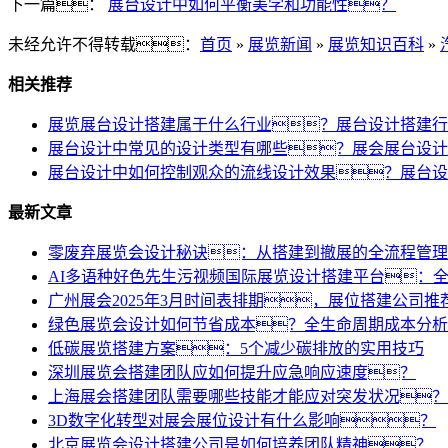
下一篇：
展台设计中如何平衡美学和功能性？
未经允许不得转载：
首页
»
展览新闻
»
展览知识百科
»
相关推荐
展览展台设计搭建属于什么行业？展台设计搭建行
展台设计中常见的设计类型有哪些？展会展台设计
展台设计中如何控制观众的流线设计效果？展台设
最新文章
零废弃展览会设计秘诀：从搭建到撤展的全流程管理
AI多语种好色先生污视频国际展览设计搭建平台：
广州展会2025年3月时间表排期，展位搭建公司推
绿色展览会设计如何节省成本？全生命周期成本分析
低碳展览搭建方案：5个减少碳排放的实用技巧
深圳展览会搭建团队应如何提升应急响应速度？
上海展会搭建团队需要哪些技能才能应对突发状况？
3D数字化转型对展会展位设计有什么影响？
北京展览会设计搭建公司是如何培养团队精神？