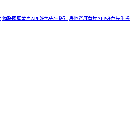
建
物联网展
黄片APP好色先生搭建
房地产展
黄片APP好色先生搭