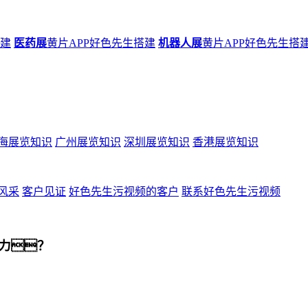
搭建
医药展
黄片APP好色先生搭建
机器人展
黄片APP好色先生搭
海展览知识
广州展览知识
深圳展览知识
香港展览知识
风采
客户见证
好色先生污视频的客户
联系好色先生污视频
力？