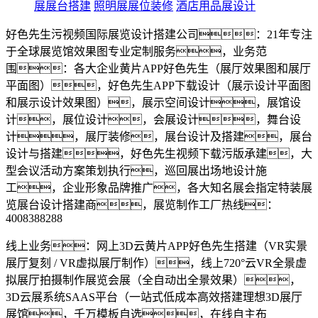
展展台搭建
照明展展位装修
酒店用品展设计
好色先生污视频国际展览设计搭建公司：21年专注
于全球展览馆效果图专业定制服务，业务范
围：各大企业黄片APP好色先生（展厅效果图和展厅
平面图），好色先生APP下载设计（展示设计平面图
和展示设计效果图），展示空间设计，展馆设
计，展位设计，会展设计，舞台设
计，展厅装修，展台设计及搭建，展台
设计与搭建，好色先生视频下载污版承建，大
型会议活动方案策划执行，巡回展出场地设计施
工，企业形象品牌推广，各大知名展会指定特装展
览展台设计搭建商，展览制作工厂热线：
4008388288
线上业务：网上3D云黄片APP好色先生搭建（VR实景
展厅复刻 / VR虚拟展厅制作），线上720°云VR全景虚
拟展厅拍摄制作展览会展（全自动出全景效果），
3D云展系统SAAS平台（一站式低成本高效搭建理想3D展厅
展馆，千万模板自选，在线自主布