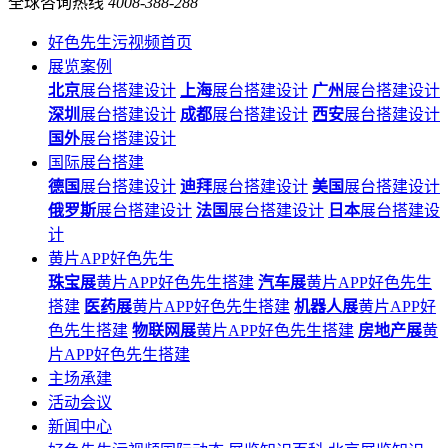
全球咨询热线
4008-388-288
好色先生污视频首页
展览案例
北京
展台搭建设计
上海
展台搭建设计
广州
展台搭建设计
深圳
展台搭建设计
成都
展台搭建设计
西安
展台搭建设计
国外
展台搭建设计
国际展台搭建
德国
展台搭建设计
迪拜
展台搭建设计
美国
展台搭建设计
俄罗斯
展台搭建设计
法国
展台搭建设计
日本
展台搭建设
计
黄片APP好色先生
珠宝展
黄片APP好色先生搭建
汽车展
黄片APP好色先生
搭建
医药展
黄片APP好色先生搭建
机器人展
黄片APP好
色先生搭建
物联网展
黄片APP好色先生搭建
房地产展
黄
片APP好色先生搭建
主场承建
活动会议
新闻中心