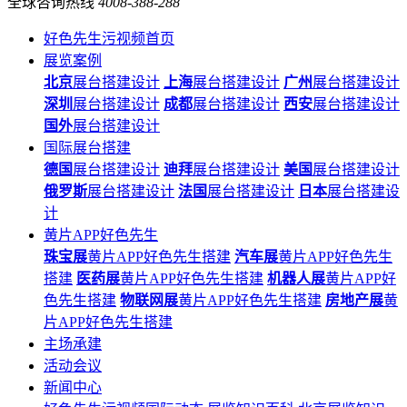
全球咨询热线
4008-388-288
好色先生污视频首页
展览案例
北京
展台搭建设计
上海
展台搭建设计
广州
展台搭建设计
深圳
展台搭建设计
成都
展台搭建设计
西安
展台搭建设计
国外
展台搭建设计
国际展台搭建
德国
展台搭建设计
迪拜
展台搭建设计
美国
展台搭建设计
俄罗斯
展台搭建设计
法国
展台搭建设计
日本
展台搭建设
计
黄片APP好色先生
珠宝展
黄片APP好色先生搭建
汽车展
黄片APP好色先生
搭建
医药展
黄片APP好色先生搭建
机器人展
黄片APP好
色先生搭建
物联网展
黄片APP好色先生搭建
房地产展
黄
片APP好色先生搭建
主场承建
活动会议
新闻中心