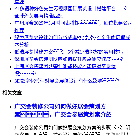
管理
AI多语种好色先生污视频国际展览设计搭建平台：
全球外贸展商精准匹配
广州展会2025年3月时间表排期，展位搭建公司
推荐
绿色展览会设计如何节省成本？全生命周期成
本分析
低碳展览搭建方案：5个减少碳排放的实用技巧
深圳展览会搭建团队应如何提升应急响应速度？
上海展会搭建团队需要哪些技能才能应对突发状
况？
3D数字化转型对展会展位设计有什么影响？
相关文章
广交会装修公司如何做好展会策划方
案，广交会参展策划案介绍
广交会装修公司如何做好展会策划方案的步骤：明
确参展目标、精心设计展位、策划吸引人