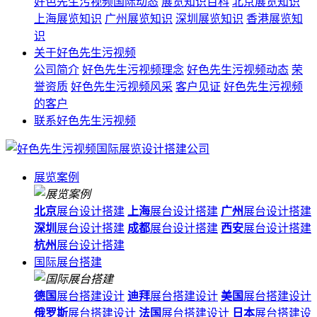
好色先生污视频国际动态
展览知识百科
北京展览知识
上海展览知识
广州展览知识
深圳展览知识
香港展览知
识
关于好色先生污视频
公司简介
好色先生污视频理念
好色先生污视频动态
荣
誉资质
好色先生污视频风采
客户见证
好色先生污视频
的客户
联系好色先生污视频
展览案例
北京
展台设计搭建
上海
展台设计搭建
广州
展台设计搭建
深圳
展台设计搭建
成都
展台设计搭建
西安
展台设计搭建
杭州
展台设计搭建
国际展台搭建
德国
展台搭建设计
迪拜
展台搭建设计
美国
展台搭建设计
俄罗斯
展台搭建设计
法国
展台搭建设计
日本
展台搭建设