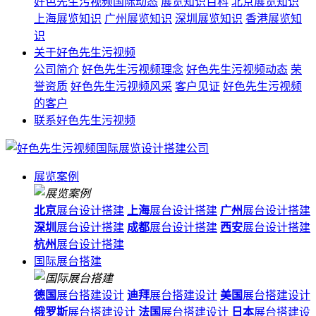
好色先生污视频国际动态
展览知识百科
北京展览知识
上海展览知识
广州展览知识
深圳展览知识
香港展览知
识
关于好色先生污视频
公司简介
好色先生污视频理念
好色先生污视频动态
荣
誉资质
好色先生污视频风采
客户见证
好色先生污视频
的客户
联系好色先生污视频
展览案例
北京
展台设计搭建
上海
展台设计搭建
广州
展台设计搭建
深圳
展台设计搭建
成都
展台设计搭建
西安
展台设计搭建
杭州
展台设计搭建
国际展台搭建
德国
展台搭建设计
迪拜
展台搭建设计
美国
展台搭建设计
俄罗斯
展台搭建设计
法国
展台搭建设计
日本
展台搭建设