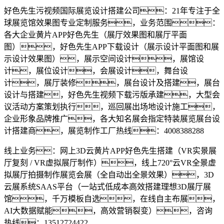
好色先生污视频国际展览设计搭建公司：21年专注于全
球展览馆效果图专业定制服务，业务范围：
各大企业黄片APP好色先生（展厅效果图和展厅平面
图），好色先生APP下载设计（展示设计平面图和展
示设计效果图），展示空间设计，展馆设
计，展位设计，会展设计，舞台设
计，展厅装修，展台设计及搭建，展台
设计与搭建，好色先生视频下载污版承建，大型会
议活动方案策划执行，巡回展出场地设计施工，
企业形象品牌推广，各大知名展会指定特装展览展台设
计搭建商，展览制作工厂热线：4008388288
线上业务：网上3D云黄片APP好色先生搭建（VR实景展
厅复刻 / VR虚拟展厅制作），线上720°云VR全景虚
拟展厅拍摄制作展览会展（全自动出全景效果），3D
云展系统SAAS平台（一站式低成本高效搭建理想3D展厅展
馆，千万模板自选，在线自主布展，
AI大数据赋能，高效营销裂变），咨询
热线：13512724422