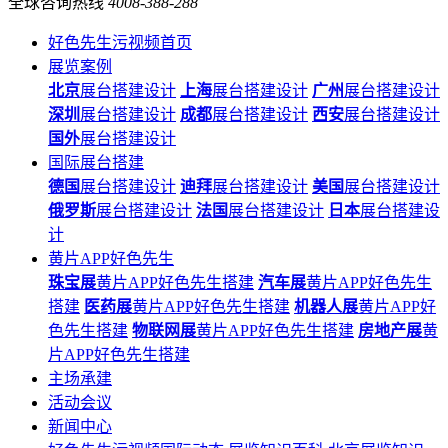
全球咨询热线
4008-388-288
好色先生污视频首页
展览案例
北京
展台搭建设计
上海
展台搭建设计
广州
展台搭建设计
深圳
展台搭建设计
成都
展台搭建设计
西安
展台搭建设计
国外
展台搭建设计
国际展台搭建
德国
展台搭建设计
迪拜
展台搭建设计
美国
展台搭建设计
俄罗斯
展台搭建设计
法国
展台搭建设计
日本
展台搭建设
计
黄片APP好色先生
珠宝展
黄片APP好色先生搭建
汽车展
黄片APP好色先生
搭建
医药展
黄片APP好色先生搭建
机器人展
黄片APP好
色先生搭建
物联网展
黄片APP好色先生搭建
房地产展
黄
片APP好色先生搭建
主场承建
活动会议
新闻中心