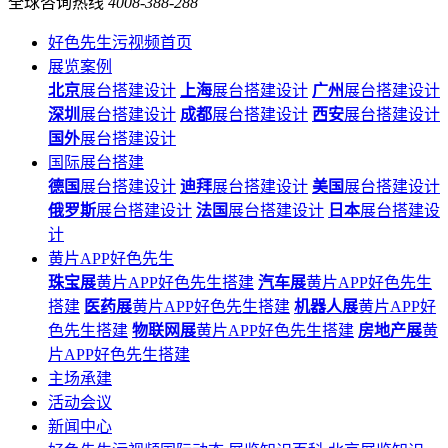
全球咨询热线
4008-388-288
好色先生污视频首页
展览案例
北京
展台搭建设计
上海
展台搭建设计
广州
展台搭建设计
深圳
展台搭建设计
成都
展台搭建设计
西安
展台搭建设计
国外
展台搭建设计
国际展台搭建
德国
展台搭建设计
迪拜
展台搭建设计
美国
展台搭建设计
俄罗斯
展台搭建设计
法国
展台搭建设计
日本
展台搭建设
计
黄片APP好色先生
珠宝展
黄片APP好色先生搭建
汽车展
黄片APP好色先生
搭建
医药展
黄片APP好色先生搭建
机器人展
黄片APP好
色先生搭建
物联网展
黄片APP好色先生搭建
房地产展
黄
片APP好色先生搭建
主场承建
活动会议
新闻中心