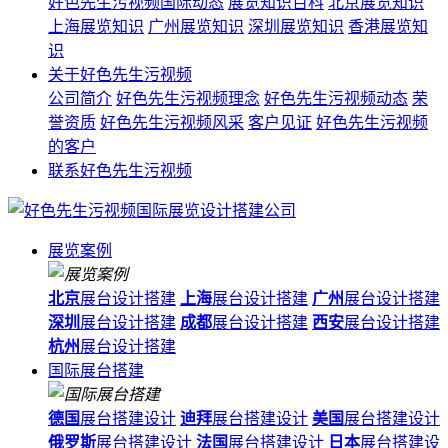
好色先生污视频国际动态
展览知识百科
北京展览知识
上海展览知识
广州展览知识
深圳展览知识
香港展览知
识
关于好色先生污视频
公司简介
好色先生污视频理念
好色先生污视频动态
荣
誉资质
好色先生污视频风采
客户见证
好色先生污视频
的客户
联系好色先生污视频
展览案例
北京
展台设计搭建
上海
展台设计搭建
广州
展台设计搭建
深圳
展台设计搭建
成都
展台设计搭建
西安
展台设计搭建
杭州
展台设计搭建
国际展台搭建
德国
展台搭建设计
迪拜
展台搭建设计
美国
展台搭建设计
俄罗斯
展台搭建设计
法国
展台搭建设计
日本
展台搭建设