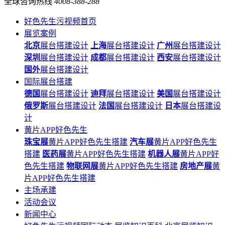
全球咨询热线
4008-388-288
好色先生污视频首页
展览案例
北京
展台搭建设计
上海
展台搭建设计
广州
展台搭建设计
深圳
展台搭建设计
成都
展台搭建设计
西安
展台搭建设计
国外
展台搭建设计
国际展台搭建
德国
展台搭建设计
迪拜
展台搭建设计
美国
展台搭建设计
俄罗斯
展台搭建设计
法国
展台搭建设计
日本
展台搭建设
计
黄片APP好色先生
珠宝展
黄片APP好色先生搭建
汽车展
黄片APP好色先生
搭建
医药展
黄片APP好色先生搭建
机器人展
黄片APP好
色先生搭建
物联网展
黄片APP好色先生搭建
房地产展
黄
片APP好色先生搭建
主场承建
活动会议
新闻中心