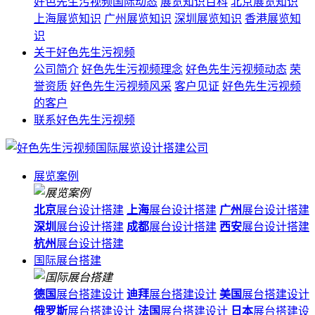
好色先生污视频国际动态
展览知识百科
北京展览知识
上海展览知识
广州展览知识
深圳展览知识
香港展览知
识
关于好色先生污视频
公司简介
好色先生污视频理念
好色先生污视频动态
荣
誉资质
好色先生污视频风采
客户见证
好色先生污视频
的客户
联系好色先生污视频
展览案例
北京
展台设计搭建
上海
展台设计搭建
广州
展台设计搭建
深圳
展台设计搭建
成都
展台设计搭建
西安
展台设计搭建
杭州
展台设计搭建
国际展台搭建
德国
展台搭建设计
迪拜
展台搭建设计
美国
展台搭建设计
俄罗斯
展台搭建设计
法国
展台搭建设计
日本
展台搭建设