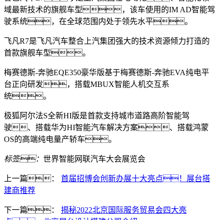
域最新技术的旗舰车型，该车使用的IM AD智能驾
驶系统，在全球范围内处于领先水平。
飞凡R7是飞凡汽车整合上汽集团强大的技术资源倾力打造的
首款旗舰车型。
梅赛德斯-奔驰EQE350豪华版基于梅赛德斯-奔驰EVA纯电平
台正向研发，搭载MBUX智能人机交互系
统。
极狐阿尔法S全新HI版是首款支持城市道路高阶智能驾
驶、搭载华为HI智能汽车解决方案、搭载鸿蒙
OS的高端纯电量产轿车。
标签：
世界智能网联汽车大会展览会
上一篇：
首届招博会创新办展十大亮点！展台搭
建商推荐
下一篇：
揭秘2022北京国际服务贸易会四大亮