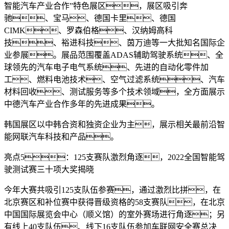
智能汽车产业合作”特色展区，展区吸引奔
驰、宝马、德国卡里、德国
CIMK、罗森伯格、汉纳姆高科
技、裕进科技、茵万迪等一大批知名国际企
业参展。展品范围覆盖ADAS辅助驾驶系统、全
球领先的汽车电子电气系统、先进的自动化零件加
工、燃料电池技术、空气过滤系统、汽车
材料回收、测试服务等多个技术领域，全方面展示
中德汽车产业合作多年的先进成果。
韩国展区以中韩合资和独资企业为主，展示相关最前沿智
能网联汽车科技和产品。
亮点5：125支赛队激烈角逐，2022全国智能驾
驶测试赛三十项大奖揭晓
今年大赛共吸引125支队伍参赛，通过激烈比拼，在
北京赛区和补位赛中获得晋级资格的58支赛队，在北京
中国国际展览会中心（顺义馆）的室外赛场进行角逐；另
有线上40支队伍、线下16支队伍参加车联网安全赛总决