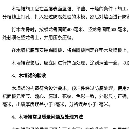
木墙裙施工应在基层表面坚强、平整、干燥的条件下施工
分档线上打孔，打入经过防腐处理的木模，然后对墙面进行防
钉木龙骨时，按横龙骨间距400毫米、竖龙骨间距600
处必须在竖龙骨上，并用压条压缝。
在木墙裙底部安装踢脚板，将踢脚板固定在垫木及墙板上，
木墙裙安装后，应立即进行饰面处理，涂刷清油一遍，以
3、木墙裙的验收
木墙裙的构造符合设计要求，预埋件经过防腐处理，使用木
裙面板元死节、髓心、腐斑、花纹、色彩一致，外形尺寸正确
毫米，出墙厚度误差小于1毫米，分格误差小于1毫米。
4、木墙裙常见质量问题及处理方法