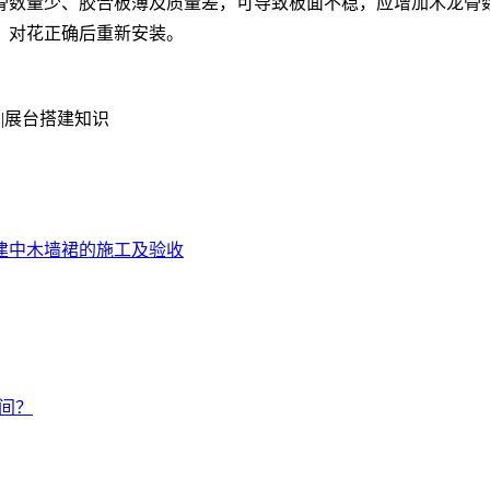
骨数量少、胶合板薄及质量差，可导致板面不稳，应增加木龙骨
，对花正确后重新安装。
|展台搭建知识
建中木墙裙的施工及验收
间？