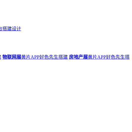
台搭建设计
建
物联网展
黄片APP好色先生搭建
房地产展
黄片APP好色先生搭