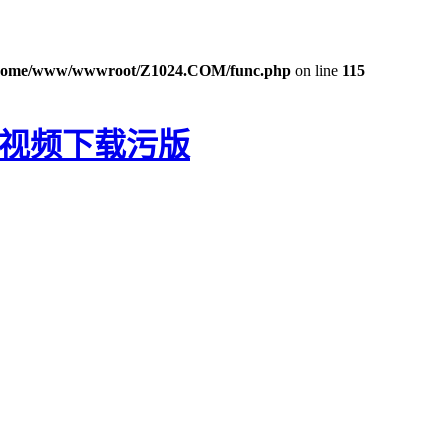
home/www/wwwroot/Z1024.COM/func.php
on line
115
生视频下载污版