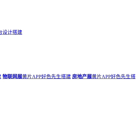
台设计搭建
建
物联网展
黄片APP好色先生搭建
房地产展
黄片APP好色先生搭