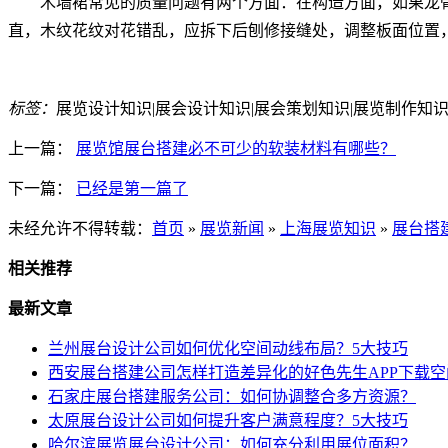
木墙裙常见的质量问题有两个方面：在构造方面，如果龙
直，木纹花纹对花错乱，应拆下后刨修接缝处，调整板面位置
标签：
展览设计知识|展会设计知识|展会策划知识|展览制作知识
上一篇：
展览馆展台搭建必不可少的软装材料有哪些？
下一篇：
已经是第一篇了
未经允许不得转载：
首页
»
展览新闻
»
上海展览知识
»
展台搭
相关推荐
最新文章
兰州展台设计公司如何优化空间动线布局？5大技巧
西安展台搭建公司怎样打造差异化的好色先生APP下载空
石家庄展台搭建服务公司：如何协调整合多方资源？
太原展台设计公司如何提升客户满意程度？5大技巧
哈尔滨展览展台设计公司：如何充分利用展位面积？