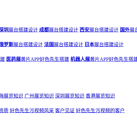
深圳
展台搭建设计
成都
展台搭建设计
西安
展台搭建设计
国外
展
俄罗斯
展台搭建设计
法国
展台搭建设计
日本
展台搭建设计
搭建
医药展
黄片APP好色先生搭建
机器人展
黄片APP好色先生搭
海展览知识
广州展览知识
深圳展览知识
香港展览知识
资质
好色先生污视频风采
客户见证
好色先生污视频的客户