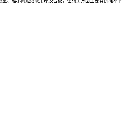
数量、缩小间距或改用厚胶合板，在施工方面主要有拼缝不平