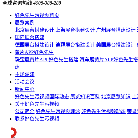
全球咨询热线
4008-388-288
好色先生污视频首页
展览案例
北京
展台搭建设计
上海
展台搭建设计
广州
展台搭建设计
国际展台搭建
德国
展台搭建设计
迪拜
展台搭建设计
美国
展台搭建设计
黄片APP好色先生
珠宝展
黄片APP好色先生搭建
汽车展
黄片APP好色先生
建
主场承建
活动会议
新闻中心
好色先生污视频国际动态
展览知识百科
北京展览知识
上
关于好色先生污视频
公司简介
好色先生污视频理念
好色先生污视频动态
荣誉
联系好色先生污视频