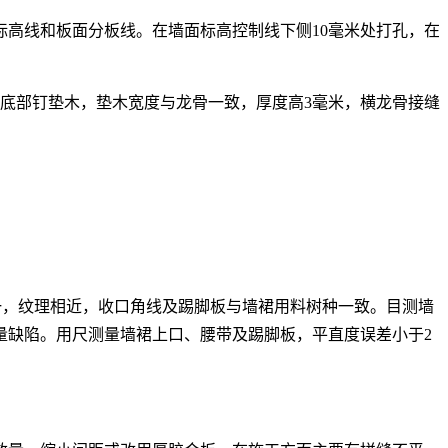
高线和板面分板线。在墙面标高控制线下侧10毫米处打孔，在
骨底部钉垫木，垫木宽度与龙骨一致，厚度高3毫米，横龙骨接缝
一，纹理相近，收口角线及踢脚板与墙裙用料树种一致。目测墙
量缺陷。用尺测量墙裙上口、腰带及踢脚板，平直度误差小于2