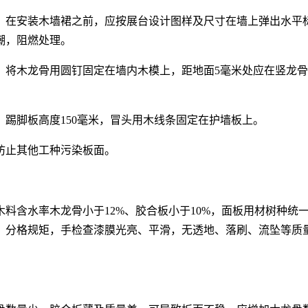
。在安装木墙裙之前，应按展台设计图样及尺寸在墙上弹出水平标
潮，阻燃处理。
毫米，将木龙骨用圆钉固定在墙内木模上，距地面5毫米处应在竖龙
踢脚板高度150毫米，冒头用木线条固定在护墙板上。
防止其他工种污染板面。
料含水率木龙骨小于12%、胶合板小于10%，面板用材树种统
，分格规矩，手检查漆膜光亮、平滑，无透地、落刷、流坠等质