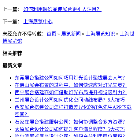
上一篇：
如何利用装饰品使展台更引人注目？
下一篇：
上海展览中心
未经允许不得转载：
首页
»
展览新闻
»
上海展览知识
»
上海世
博展览馆
相关推荐
最新文章
东莞展台搭建公司如何巧用灯光设计聚拢展会人气？
在佛山展会布置的过程中，如何快速应对灯光失灵？
西宁展台搭建商如何借助灯光布局提升视觉吸引力？
兰州展台设计公司如何优化空间动线布局？5大技巧
西安展台搭建公司怎样打造差异化的好色先生APP下载
空间？
石家庄展台搭建服务公司：如何协调整合多方资源？
太原展台设计公司如何提升客户满意程度？5大技巧
哈尔滨展览展台设计公司：如何充分利用展位面积？