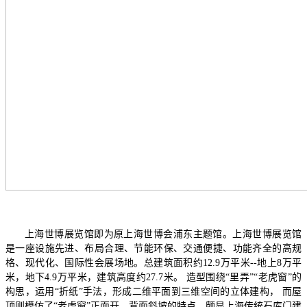
上海世博展览馆即为原上海世博会浦东主题馆。上海世博展览馆
是一座设施先进、布局合理、节能环保、交通便捷、功能齐全的高规
格、现代化、国际性会展场地。总建筑面积约12.9万平米--地上8万平
米，地下4.9万平米，建筑高度约27.7米。 造型围绕“里弄”“老虎窗”的
构思，运用“折纸”手法，形成二维平面到三维空间的立体建构， 而屋
顶则模仿了“老虎窗”正面开、背面斜坡的特点，颇显上海传统石库门建